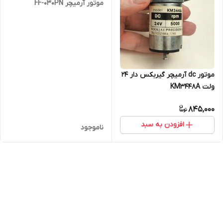
موتور آرمیچر FF-030PN
موتور dc آرمیچر گیربکس دار 24
ولت KM3448A
845,000
افزودن به سبد
ناموجود