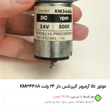
موتور dc آرمیچر گیربکس دار 24 ولت KM3448A
هر قسط با ترب‌پی:
۲۱۱٬۲۵۰
تومان
۴ قسط ماهانه. بدون سود، چک و ضامن.