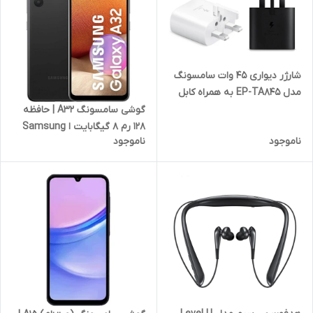
شارژر دیواری 45 وات سامسونگ
مدل EP-TA845 به همراه کابل
تبدیل USB-C
گوشی سامسونگ A32 | حافظه
128 رم 8 گیگابایت ا Samsung
ناموجود
ناموجود
Galaxy A32 128/8 GB