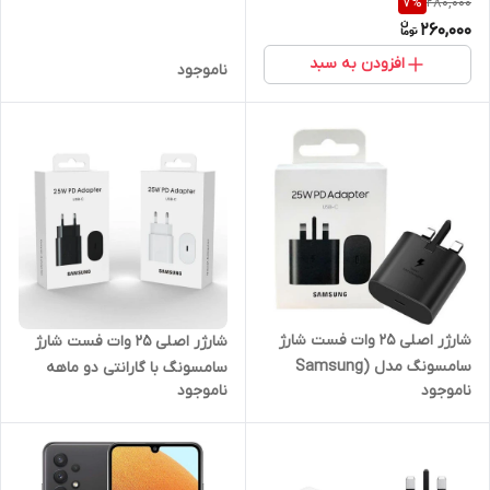
280,000
7
%
Galaxy A14 64/4 GB
260,000
افزودن به سبد
ناموجود
شارژر اصلی 25 وات فست شارژ
شارژر اصلی 25 وات فست شارژ
سامسونگ مدل (Samsung
سامسونگ با گارانتی دو ماهه
ناموجود
ناموجود
25W USB-C (EP-TA800