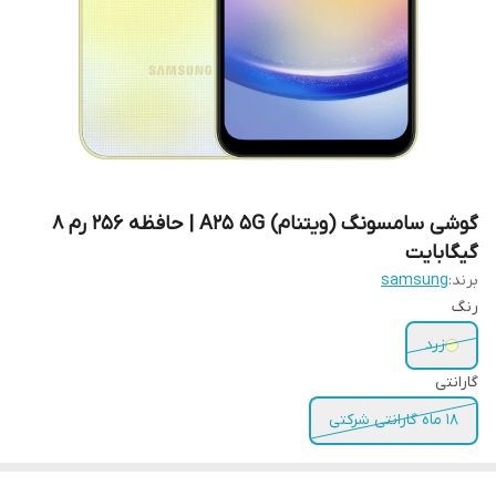
گوشی سامسونگ (ویتنام) A25 5G | حافظه 256 رم 8
گیگابایت
برند:
samsung
رنگ
زرد
گارانتی
18 ماه گارانتی شرکتی