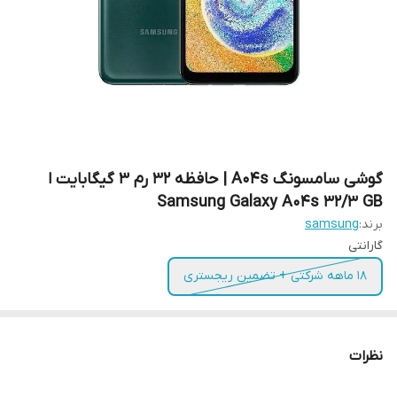
گوشی سامسونگ A04s | حافظه 32 رم 3 گیگابایت ا
Samsung Galaxy A04s 32/3 GB
برند:
samsung
گارانتی
18 ماهه شرکتی + تضمین ریجستری
نظرات