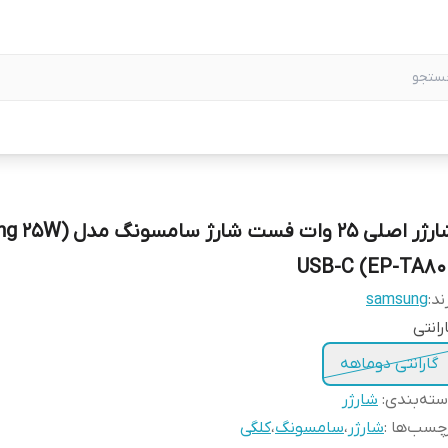
شارژر اصلی 25 وات فست شارژ
USB-C (EP-TA80
ند:
samsung
رانتی
گارانتی دوماهه
ته‌بندی
:
شارژر
چسب‌ها :
شارژر
،
سامسونگ
،
کلگی