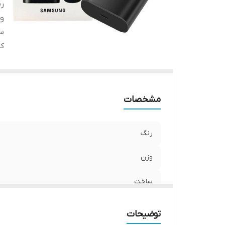
ر
و
س
کی
مشخصات
رنگ
وزن
ساخت
کیفیت کالا
توضیحات