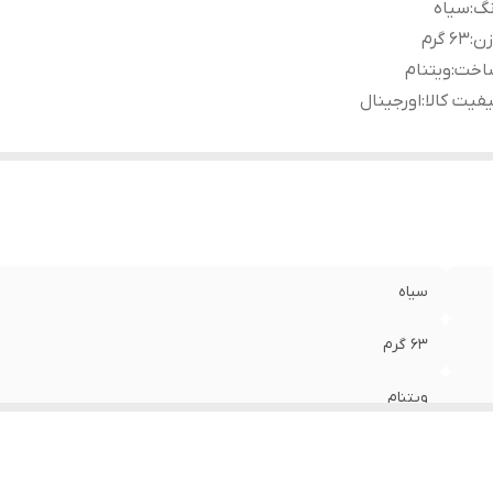
نگ
:
سیاه
زن
:
63 گرم
اخت
:
ویتنام
فیت کالا
:
اورجینال
سیاه
63 گرم
ویتنام
اورجینال