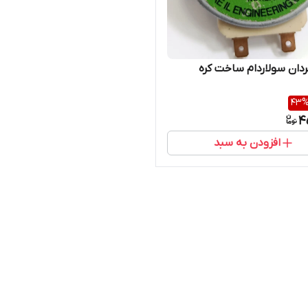
ردان سولاردام ساخت کره
43
4
افزودن به سبد