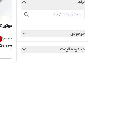
برند
موتور گ
موجودی
%
800,000
50,000
محدوده قیمت