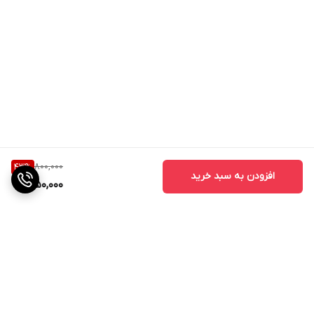
800,000
43
%
افزودن به سبد خرید
450,000