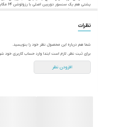
فرکانس پردازنده‌ی مرکزی
مقرون به‌صرفه را تشکیل می‌دهند. از نظر سنسور‌های د
پردازنده‌ی گرافیکی
پشتیبانی از فناوری شارژ سریع با توان 40 وات که زمان مناسبی برای شارژ کردن صفر تا صد درصدی باتری صرف می‌کند، از دیگر مشخصات در نظر گرفته شده برای این گوشی هوشمند هستند.
نظرات
حافظه داخلی
مقدار RAM
شما هم درباره این محصول نظر خود را بنویسید.
برای ثبت نظر، لازم است ابتدا وارد حساب کاربری خود شو
قابلیت‌های دوربین
افزودن نظر
فیلمبرداری
دوربین سلفی
حس‌گرها
مشخصات باتری