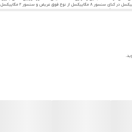
۱.۸ - ۲.۰ گیگاهرتز
پشتی هم یک سنسور دوربین اصلی
وربین باید بگوییم که در نور روز عملکرد بهتری به نسبت نور شب دارد و تنو
Mali-G۵۲ MC۲ GPU
128 گیگ
6
ید.
(depth) با رزولوشن ۲ مگاپیکسل
رزولوشن ۱۰۸۰ × ۱۹۲۰ و سرعت ۳۰ فریم بر ثانیه (۱۰۸۰p@۳۰FPS)
دارای حسگری با رزولوشن ۱۶ مگاپیکسل فیلمبرداری: رزولوشن ۱۰۸۰ × ۱۹۲۰ و سرعت ۳۰ فریم بر ثانیه (۱۰۸۰p@۳۰FPS)
قطب‌نما (Compass) شتاب‌سنج (Accelerometer) اثرانگشت روی لبه (FingerPrint|Side-Mounted)
باتری لیتیوم-یون با ظرفیت ۴۰۰۰ میلی‌آمپر‌ساعت پشتیبانی از فناوری شارژ سریع ۴۰ وات