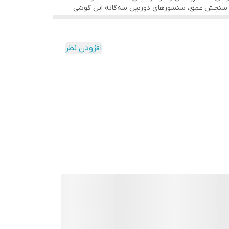
 با رزولوشن 64 مگاپیکسل در کنای سنسور 8 مگاپیکسل از نوع فوق عریض و سنسور 2 مگاپیکسل سنجش عمق، سنسور‌های دوربین سه‌گانه این گوشی
ع سنسور‌ها از دیگر نقاط قوت این گوشی هستند.
پردازنده هلیو G85 شرکت مدیاتک این گوشی را همراهی می‌کند که برای اجرای بازی‌های محبوب و نرم‌افزار‌های کاربردی، عملکرد کاملا قابل قبولی را دارد. باتری 4000 میلی‌آمپر‌ساعت در کنار
افزودن نظر
دارای سه حسگر دوربین | دوربین‌هایی با رزولوشن ۶۴+۸+۲ مگاپیکسل - حسگر اول از نوع عریض (Wide)، با رزولوشن ۶۴
مگاپیکسل - حسگر دوم از نوع فوق عریض (ultrawide) با رزولوشن ۸ مگاپیکسل - حسگر سوم از نوع سنجش عمق