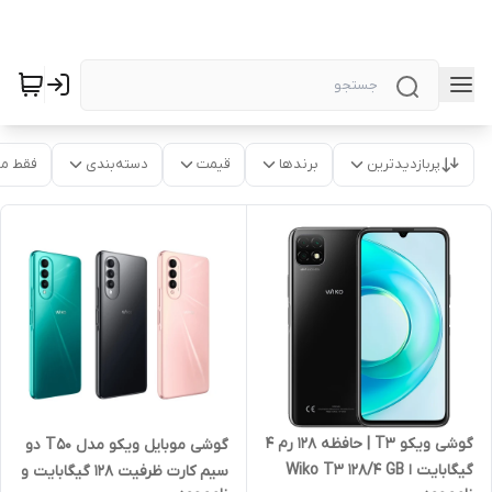
پربازدیدترین
برندها
قیمت
دسته‌بندی
فقط م
گوشی ویکو T3 | حافظه 128 رم 4
گوشی موبایل ویکو مدل T50 دو
گیگابایت ا Wiko T3 128/4 GB
سیم کارت ظرفیت 128 گیگابایت و