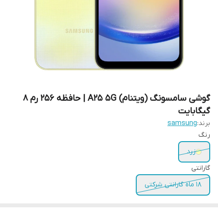
گوشی سامسونگ (ویتنام) A25 5G | حافظه 256 رم 8
گیگابایت
برند:
samsung
رنگ
زرد
گارانتی
18 ماه گارانتی شرکتی