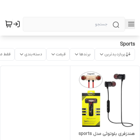
Sports
پربازدیدترین
برندها
قیمت
دسته‌بندی
فقط م
هندزفری بلوتوثی مدل sports