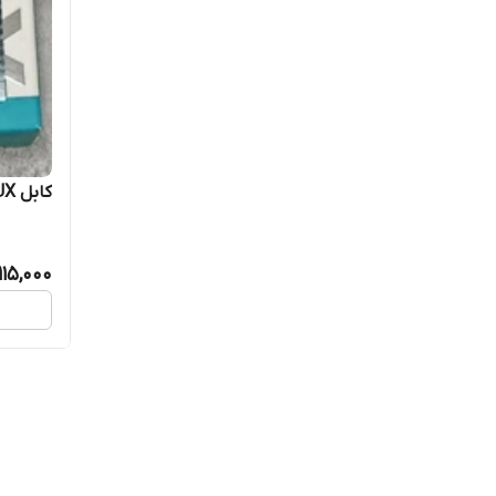
کابل AUX کنفی به طول ۱ متر
115,000