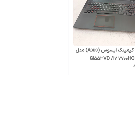
لپ تاپ گیمینگ ایسوس (Asus) مدل
Gl553VD /i7 7700HQ 
Graphics/ 1