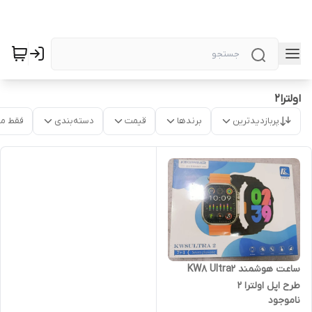
اولترا2
پربازدیدترین
برندها
قیمت
دسته‌بندی
فقط م
ساعت هوشمند KW8 Ultra2
طرح اپل اولترا 2
ناموجود