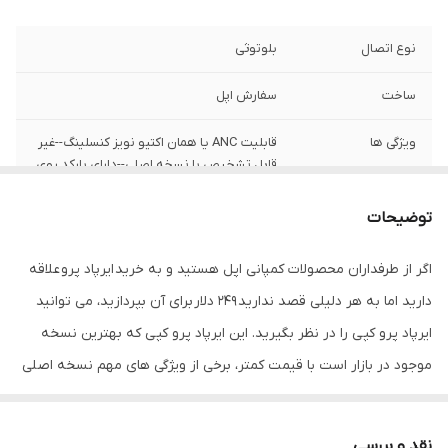
نوع اتصال
بلوتوثی
ساخت
سفارش اپل
ویژگی ها
قابلیت ANC یا همان اکتیو نویز کنسلینگ--غیر
قابل تشخیص با نسخه اصلی--دارای بارکد روی
باکس محصول--برد ۱۰ الی ۱۲ متری مکالمه فوق
العاده
توضیحات
رنگ
سفید
اگر از طرفداران محصولات کمپانی اپل هستید و به خرید ایرپاد پرو علاقه
دارید اما به هر دلیلی قصد ندارید 249 دلار برای آن بپردازید، می توانید
سایر مشخصات
سازگاری کامل و گوشی های اندروید و ایفون
میکروفون، Noise Cancelling Microphone
ایرپاد پرو کپی را در نظر بگیرید. این ایرپاد پرو کپی که بهترین نسخه
رنگ بندی سفید مدت زمان پخش آهنگ ۲ الی
موجود در بازار است با قیمت کمتر، برخی از ویژگی های مهم نسخه اصلی
۳ ساعت مدت رمان حالت استندبای: ۱۰۰ساعت--
بسته بندی با لوگو اپل
را دارد به نحوی که در هنگام استفاده از آن خلائی را احساس نخواهید
کرد و به شما حس و حال یک هدفون ترو وایرلس بسیار با کیفیت را
کیفیت کالا
فول کپی درجه یک (غیرقابل تشخیص از اصل
نقد و بررسی