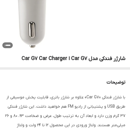
شارژر فندکی مدل Car G7 ا Car G7 Car Charger
توضیحات
با شارژر فندکی «Car G7» علاوه بر شارژر باتری، قابلیت پخش موسیقی از
طریق USB و پشتیبانی از رادیو FM هم خواهید داشت. این شارژر فندکی
37 گرم وزن دارد و ابعاد آن به ترتیب طول، عرض و ضخامت 93، 80 و 26
میلی‌متر هستند. ولتاژ ورودی در این محصول 12 تا 24 ولت و ولتاژ