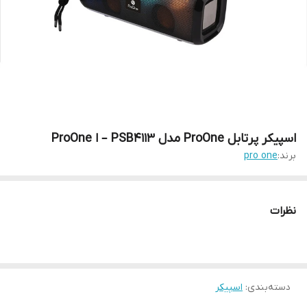
اسپیکر پرتابل ProOne مدل PSB4113 – ا ProOne
برند:
pro one
نظرات
دسته‌بندی
:
اسپیکر