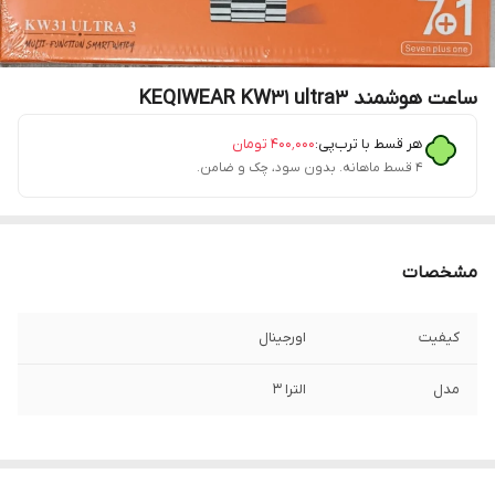
ساعت هوشمند KEQIWEAR KW31 ultra3
هر قسط با ترب‌پی:
۴۰۰٬۰۰۰
تومان
۴ قسط ماهانه. بدون سود، چک و ضامن.
مشخصات
کیفیت
اورجینال
مدل
الترا 3