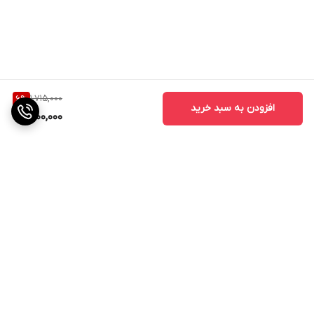
1,715,000
6
%
افزودن به سبد خرید
1,600,000
برگشت به بالا