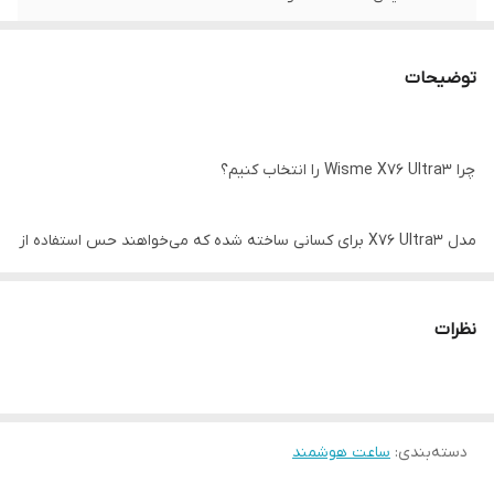
توضیحات
چرا Wisme X76 Ultra3 را انتخاب کنیم؟
مدل X76 Ultra3 برای کسانی ساخته شده که می‌خواهند حس استفاده از
ساعت‌های پرچمدار و گران‌قیمت بازار را با هزینه‌ای منطقی تجربه کنند.
طراحی این ساعت به گونه‌ای است که در فعالیت‌های ورزشی، محیط کار و
نظرات
حتی جمع‌های دوستانه به خوبی با استایل شما هماهنگ می‌شود. اگر
اولویت شما کیفیت ساخت بالا، نمایشگر بزرگ و قابلیت مکالمه است، این
مدل یک انتخاب بی‌نقص است.
دسته‌بندی
:
ساعت هوشمند