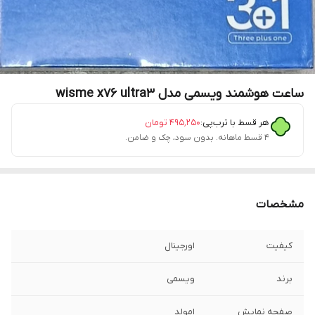
ساعت هوشمند ویسمی مدل wisme x76 ultra3
هر قسط با ترب‌پی:
۴۹۵٬۲۵۰
تومان
۴ قسط ماهانه. بدون سود، چک و ضامن.
مشخصات
کیفیت
اورجینال
برند
ویسمی
صفحه نمایش
امولد