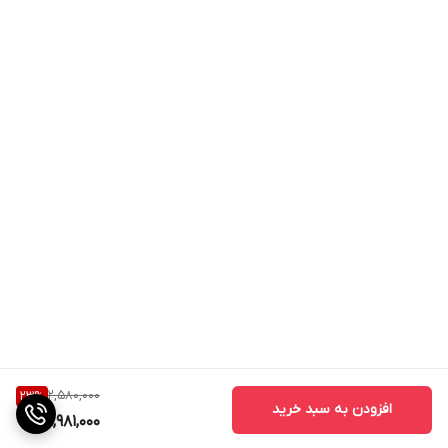
2,580,000
23
%
افزودن به سبد خرید
1,981,000