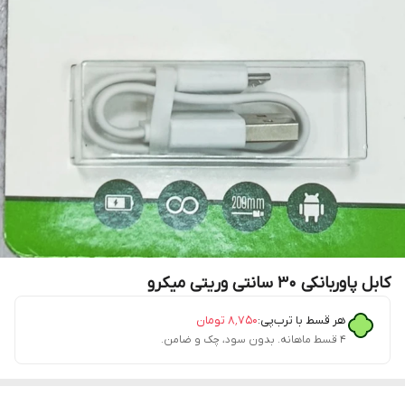
کابل پاوربانکی 30 سانتی وریتی میکرو
هر قسط با ترب‌پی:
۸٬۷۵۰
تومان
۴ قسط ماهانه. بدون سود، چک و ضامن.