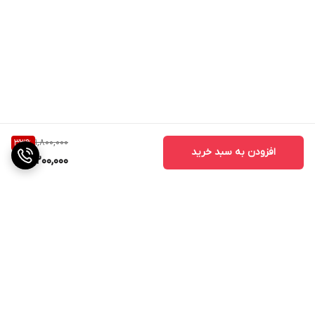
1,800,000
33
%
افزودن به سبد خرید
1,200,000
برگشت به بالا