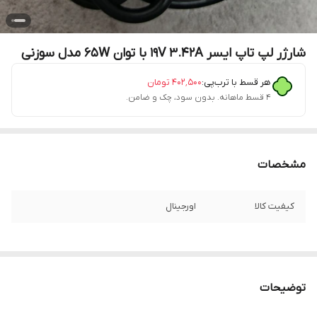
شارژر لپ تاپ ایسر 19V 3.42A با توان 65W مدل سوزنی
هر قسط با ترب‌پی:
۴۰۲٬۵۰۰
تومان
۴ قسط ماهانه. بدون سود، چک و ضامن.
مشخصات
کیفیت کالا
اورجینال
توضیحات