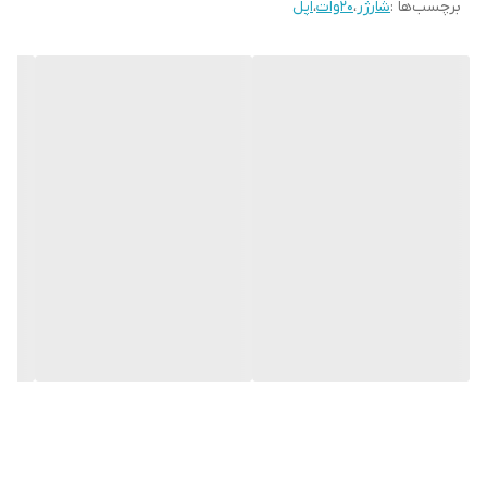
برچسب‌ها :
شارژر
،
20وات
،
اپل