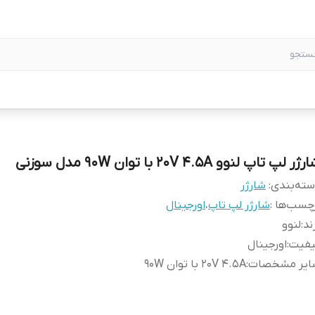
ژر لپ تاپ لنوو 20V 4.5A با توان 90W مدل سوزنی
ته‌بندی
:
شارژر
چسب‌ها :
شارژر لپ تاپ
،
اورجینال
ند
:
لنوو
یفیت
:
اورجینال
ایر مشخصات
:
20V 4.5A با توان 90W