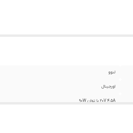
لنوو
اورجینال
20V 4.5A با توان 90W