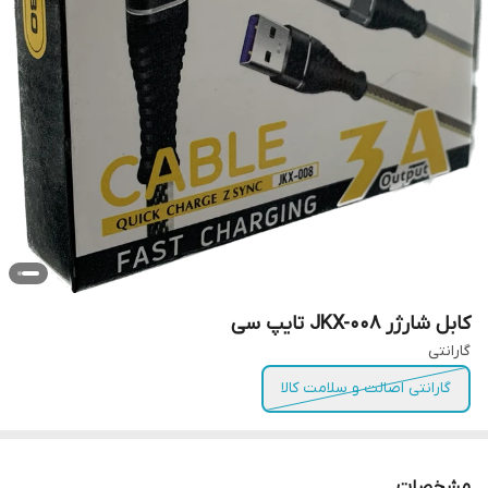
کابل شارژر JKX-008 تایپ سی
گارانتی
گارانتی اصالت و سلامت کالا
مشخصات