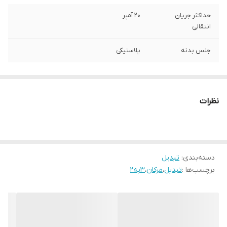
حداکثر جریان
20 آمپر
انتقالی
جنس بدنه
پلاستیکی
نظرات
دسته‌بندی
:
تبدیل
برچسب‌ها :
تبدیل
،
مرکان
،
3به2