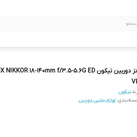
لنز دوربین نیکون NIKKOR 18-140mm f/3.5-5.6G ED
V
ند:
نیکون
ته‌بندی
:
لوازم جانبی دوربین