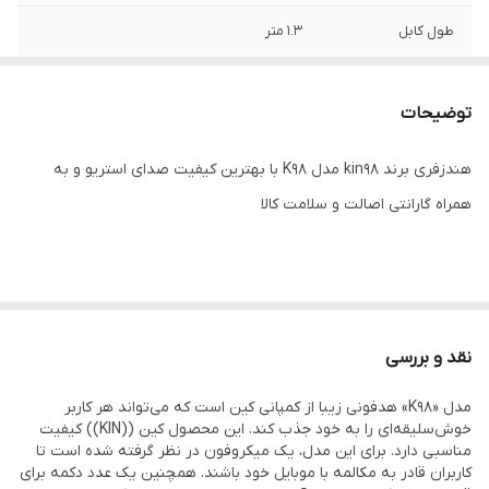
طول کابل
1.3 متر
حساسیت
103 دسی‌بل
توضیحات
هندزفری برند kin98 مدل K98 با بهترین کیفیت صدای استریو و به
همراه گارانتی اصالت و سلامت کالا
نقد و بررسی
مدل «K98» هدفونی زیبا از کمپانی کین است که می‌تواند هر کاربر
خوش‌سلیقه‌ای را به خود جذب کند. این محصول کین ((KIN)) کیفیت
مناسبی دارد. برای این مدل، یک میکروفون در نظر گرفته‌ شده‌ است تا
کاربران قادر به مکالمه با موبایل خود باشند. همچنین یک عدد دکمه برای