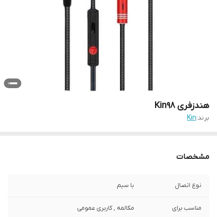
هندزفری Kin98
برند:
Kin
مشخصات
نوع اتصال
با سیم
مناسب برای
مکالمه , کاربری عمومی