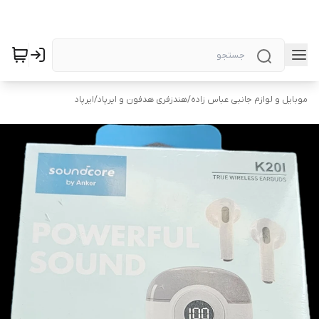
موبایل و لوازم جانبی عباس زاده
/
هندزفری هدفون و ایرپاد
/
ایرپاد