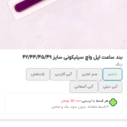
بند ساعت اپل واچ سیلیکونی سایز 42/44/45/49
رنگ
سبز
سبز لجنی
آبی کاربنی
بنفش
آبی نیلی
آبی آسمانی
هر قسط با ترب‌پی:
۵۶٬۰۰۰
تومان
۴ قسط ماهانه. بدون سود، چک و ضامن.