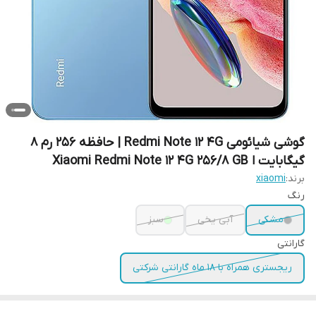
گوشی شیائومی Redmi Note 12 4G | حافظه 256 رم 8
گیگابایت ا Xiaomi Redmi Note 12 4G 256/8 GB
برند:
xiaomi
رنگ
مشکی
آبی یخی
سبز
گارانتی
ریجستری همراه با 18 ماه گارانتی شرکتی