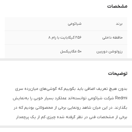
مشخصات
برند
شیائومی
حافظه داخلی
256 گیگابایت با رام 8
رزولوشن دوربین
50 مگاپیکسل
توضیحات
بدون هیچ تعریف اضافی باید بگوییم که گوشی‌های میان‌رده سری
Redmi شرکت شیائومی توانسته‌اند عملکرد بسیار خوبی را به‌نمایش
بگذارند. در این میان شاهد رونمایی برخی از محصولاتی بودیم که در
برخی از مشخصات فنی در نظر گرفته شده چیزی کم از یک پرچمدار
نداشتند. Redmi Note 12 4G هم یکی از این گوشی‌های هوشمند میان‌رده