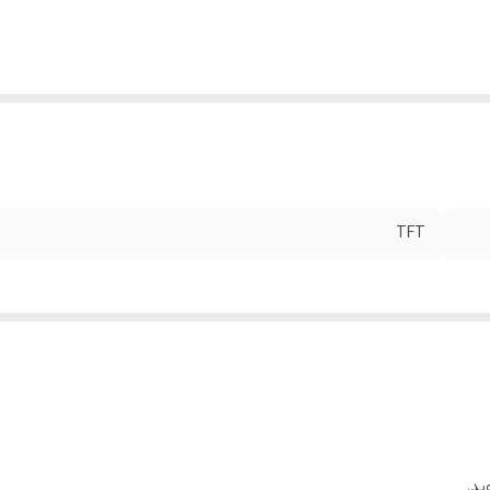
TFT
ید.