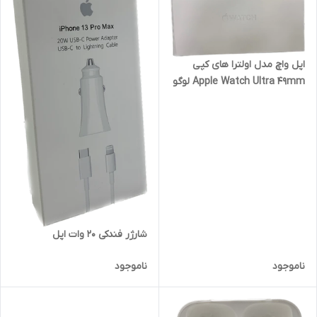
اپل واچ مدل اولترا های کپی
Apple Watch Ultra 49mm لوگو
اپل
شارژر فندکی 20 وات اپل
ناموجود
ناموجود