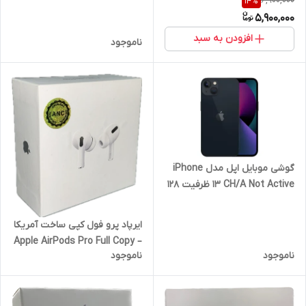
6,900,000
14
%
Full Copy USA
گارانتی سه ماهه تعویض
5,900,000
افزودن به سبد
ناموجود
گوشی موبایل اپل مدل iPhone
13 CH/A Not Active ظرفیت 128
گیگابایت - رم 4 گیگابایت
ایرپاد پرو فول کپی ساخت آمریکا
– Apple AirPods Pro Full Copy
ناموجود
ناموجود
USA نویز کنسلینگ واقعی