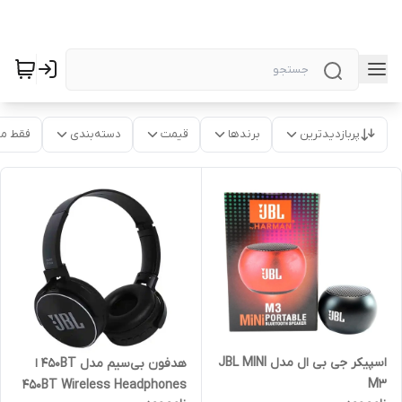
پربازدیدترین
برندها
قیمت
دسته‌بندی
فقط م
اسپیکر جی بی ال مدل JBL MINI
هدفون بی‌سیم مدل 450BT ا
M3
450BT Wireless Headphones